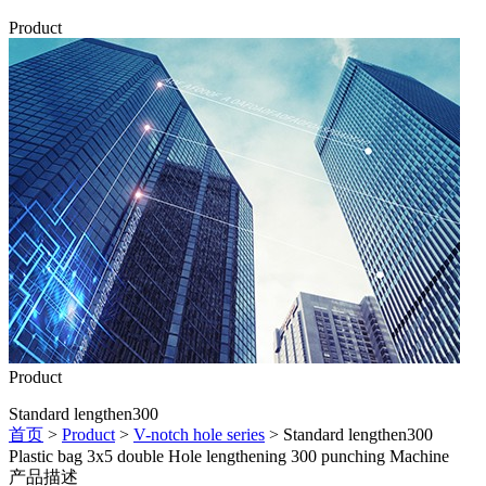
Product
Product
Standard lengthen300
首页
>
Product
>
V-notch hole series
> Standard lengthen300
Plastic bag 3x5 double Hole lengthening 300 punching Machine
产品描述