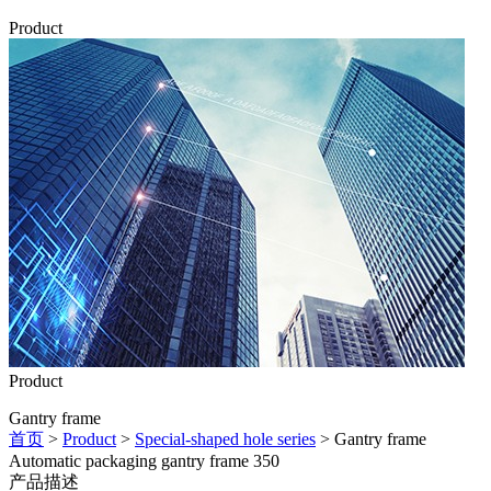
Product
Product
Gantry frame
首页
>
Product
>
Special-shaped hole series
> Gantry frame
Automatic packaging gantry frame 350
产品描述