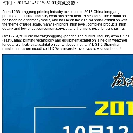
时间：2019-11-27 15:24:01浏览次数：
From 1988 longgang printing industry exhibition to 2016 China longgang
printing and cultural industry expo has been held 19 sessions. The exhibition
has been held for many years, and has been the cultural brand exhibition with
the theme of large scale, many exhibitors, high level, complete products, high
quality and low price, convenient service, and the first choice for purchasing.
Oct.12-14,2018 cross-strait(longgang) printing and cultural industry expo China
(east China) printing technology and equipment exhibition is held in wenzhou
longgang gift city strait exhibition center, booth no:hall A DG1-2 Shanghai
minghui precision moudl co;LTD.We sincerely invite you to visit our booth!